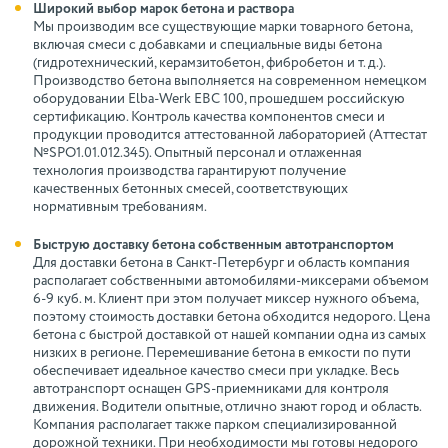
Широкий выбор марок бетона и раствора
Мы производим все существующие марки товарного бетона,
включая смеси с добавками и специальные виды бетона
(гидротехнический, керамзитобетон, фибробетон и т. д.).
Производство бетона выполняется на современном немецком
оборудовании Elba-Werk EBC 100, прошедшем российскую
сертификацию. Контроль качества компонентов смеси и
продукции проводится аттестованной лабораторией (Аттестат
№SPO1.01.012.345). Опытный персонал и отлаженная
технология производства гарантируют получение
качественных бетонных смесей, соответствующих
нормативным требованиям.
Быструю доставку бетона собственным автотранспортом
Для доставки бетона в Санкт-Петербург и область компания
располагает собственными автомобилями-миксерами объемом
6-9 куб. м. Клиент при этом получает миксер нужного объема,
поэтому стоимость доставки бетона обходится недорого. Цена
бетона с быстрой доставкой от нашей компании одна из самых
низких в регионе. Перемешивание бетона в емкости по пути
обеспечивает идеальное качество смеси при укладке. Весь
автотранспорт оснащен GPS-приемниками для контроля
движения. Водители опытные, отлично знают город и область.
Компания располагает также парком специализированной
дорожной техники. При необходимости мы готовы недорого