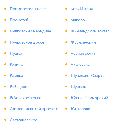
Приморское шоссе
Усть-Ижора
Прометей
Ушково
Пулковский меридиан
Финляндский вокзал
Пулковское шоссе
Фрунзенский
Пушкин
Чёрная речка
Репино
Чкаловская
Ржевка
Шувалово-Озерки
Рыбацкое
Шушары
Рябовское шоссе
Южно-Приморский
Сампсониевский проспект
Юнтолово
Светлановское