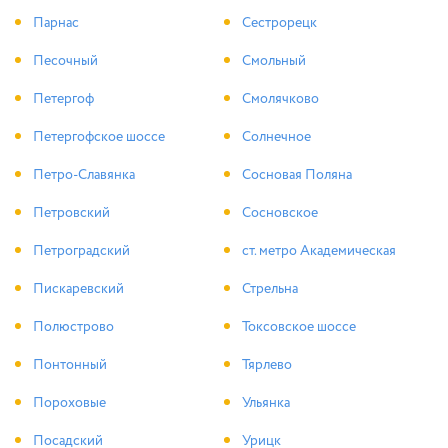
Парнас
Сестрорецк
Песочный
Смольный
Петергоф
Смолячково
Петергофское шоссе
Солнечное
Петро-Славянка
Сосновая Поляна
Петровский
Сосновское
Петроградский
ст. метро Академическая
Пискаревский
Стрельна
Полюстрово
Токсовское шоссе
Понтонный
Тярлево
Пороховые
Ульянка
Посадский
Урицк