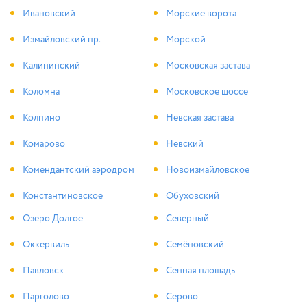
Ивановский
Морские ворота
Измайловский пр.
Морской
Калининский
Московская застава
Коломна
Московское шоссе
Колпино
Невская застава
Комарово
Невский
Комендантский аэродром
Новоизмайловское
Константиновское
Обуховский
Озеро Долгое
Северный
Оккервиль
Семёновский
Павловск
Сенная площадь
Парголово
Серово