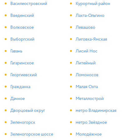
Василеостровский
Курортный район
Введенский
Лахта-Ольгино
Волковское
Левашово
Выборгский
Лиговка-Ямская
Гавань
Лисий Нос
Гагаринское
Литейный
Георгиевский
Ломоносов
Гражданка
Малая Охта
Дачное
Металлострой
Дворцовый округ
метро Владимирская
Зеленогорск
метро Звёздное
Зеленогорское шоссе
Молодёжное