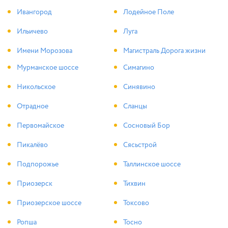
Ивангород
Лодейное Поле
Ильичево
Луга
Имени Морозова
Магистраль Дорога жизни
Мурманское шоссе
Симагино
Никольское
Синявино
Отрадное
Сланцы
Первомайское
Сосновый Бор
Пикалёво
Сясьстрой
Подпорожье
Таллинское шоссе
Приозерск
Тихвин
Приозерское шоссе
Токсово
Ропша
Тосно