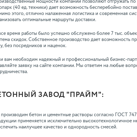
изводственные мощности компании позволяют отгружать по 10 
опарк (40 ед. техники) дает возможность бесперебойно поста
имо этого, отлично налаженная логистика и современная си
анизовать оптимальные маршруты доставки.
все время работы было успешно обслужено более 7 тыс. объек
тема скидок. Собственное производство дает возможность п
у, без посредников и наценок.
и вам необходим надежный и профессиональный бизнес-партн
авляйте заявку на сайте компании. Мы ответим на любые воп
рудничества.
ЕТОННЫЙ ЗАВОД "ПРАЙМ":
производим бетон и цементные растворы согласно ГОСТ 7473
дукции применяется исключительно высокотехнологичное не
спечить наилучшее качество и однородность смесей.