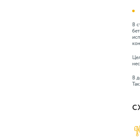
В с
бет
исп
кон
Цел
нес
В д
Так
С