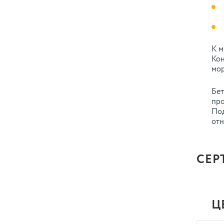
К м
Кон
мор
Бет
про
Под
отн
СЕР
Ц