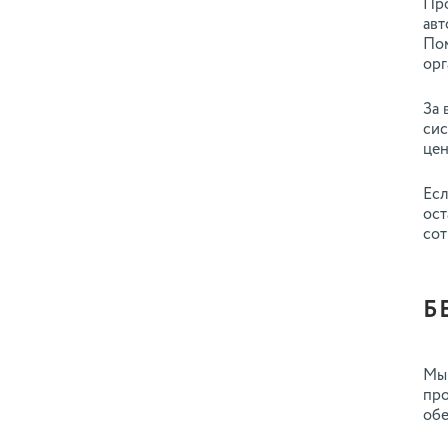
Про
авт
Пом
орг
За 
сис
цен
Есл
ост
сот
Б
Мы 
про
обе