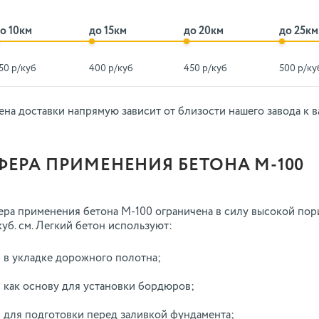
о 10км
до 15км
до 20км
до 25км
50 р/куб
400 р/куб
450 р/куб
500 р/ку
ена доставки напрямую зависит от близости нашего завода к в
ФЕРА ПРИМЕНЕНИЯ БЕТОНА М-100
ра применения бетона М-100 ограничена в силу высокой пор
куб. см. Легкий бетон используют:
в укладке дорожного полотна;
как основу для установки бордюров;
для подготовки перед заливкой фундамента;