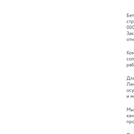
Бет
стр
000
Зак
отн
Ком
соп
раб
Для
Лен
осу
и м
Мы 
кач
про