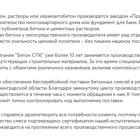
он, растворы или керамзитобетон производятся заводом «Пр
оительство многоквартирного дома или фундамент для бани. В
 кубометров бетона и цементных растворов.
аз бетона у непосредственного производителя имеет ряд от
ести лояльность ценовой политики – без лишних наценок по
пания "Бетон СПб" уже более 10 лет занимается производств
утствующих строительных материалов. За это время специал
оты с объектами различного назначения, включая комплексы 
 обеспечения бесперебойной поставки бетонных смесей в ре
инградской области. Благодаря замкнутому циклу производства
ществляется в течение часа с момента обращения к нам. К том
ожет лично контролировать ход выполнения поставки.
стараемся удовлетворить все потребности клиента, поэтому о
ество смеси подтверждено сертификатом нашей испытательно
изводится на протяжении всего производственного процесса,