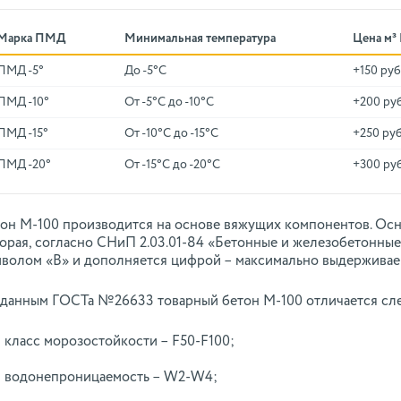
Марка ПМД
Минимальная температура
Цена м³
ПМД -5°
До -5°C
+150 руб
ПМД -10°
От -5°C до -10°C
+200 ру
ПМД -15°
От -10°C до -15°C
+250 руб
ПМД -20°
От -15°C до -20°C
+300 ру
он М-100 производится на основе вяжущих компонентов. Осно
орая, согласно СНиП 2.03.01-84 «Бетонные и железобетонные
волом «B» и дополняется цифрой – максимально выдерживаем
данным ГОСТа №26633 товарный бетон М-100 отличается сл
класс морозостойкости – F50-F100;
водонепроницаемость – W2-W4;