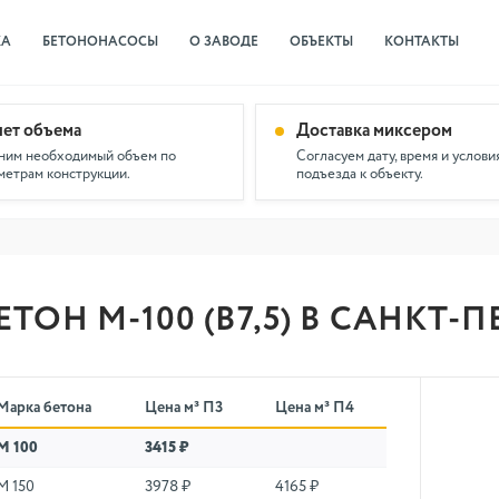
КА
БЕТОНОНАСОСЫ
О ЗАВОДЕ
ОБЪЕКТЫ
КОНТАКТЫ
чет объема
Доставка миксером
ним необходимый объем по
Согласуем дату, время и услови
метрам конструкции.
подъезда к объекту.
ЕТОН М-100 (В7,5) В САНКТ-
Марка бетона
Цена м³ П3
Цена м³ П4
М 100
3415 ₽
М 150
3978 ₽
4165 ₽