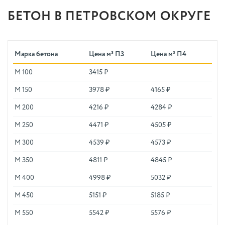
БЕТОН В ПЕТРОВСКОМ ОКРУГЕ
Марка бетона
Цена м³ П3
Цена м³ П4
М 100
3415 ₽
М 150
3978 ₽
4165 ₽
М 200
4216 ₽
4284 ₽
М 250
4471 ₽
4505 ₽
М 300
4539 ₽
4573 ₽
М 350
4811 ₽
4845 ₽
М 400
4998 ₽
5032 ₽
М 450
5151 ₽
5185 ₽
М 550
5542 ₽
5576 ₽