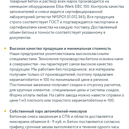
Товарный бетон и раствор всех марок производится на
немецком оборудовании Elba-Werk EBC 100. Контроль качества
заполнителей и смеси ведется сертифицированной
лабораторией (аттестат №SPO1.01.012.345). Вся продукция
строго соответствует ГОСТ и подтверждается паспортами и
сертификатами качества на каждую поставку. Доставляемый
объем бетона в точности соответствует указанному в
документах.
Высокое качество продукции и минимальная стоимость
Наши предприятия укомплектованы высококлассными
специалистами. Технология производства бетона освоена нами
в совершенстве - мы гарантирует самое высокое качество
продукции. Мы работаем без посредников: все материалы
получаем только от производителей, поэтому предлагаем
керамзитобетон м 100 по минимальной цене в регионе.
Постоянные заказчики получают скидки и отсрочку расчетов,
для крупных клиентов - специальные цены и системы скидок.
Форма оплаты любая. На сайте завода можно навести справки о
цене 1 м3 плотного или пористого керамзитобетона м-100.
Собственный парк автомобилей-миксеров
Бетонная смесь заказчикам в СПб и области доставляется
миксерами объемом 6 - 9 куб. м. Бетон поставляется согласно
графику, срочные заказы выполняются в течение одного часа.