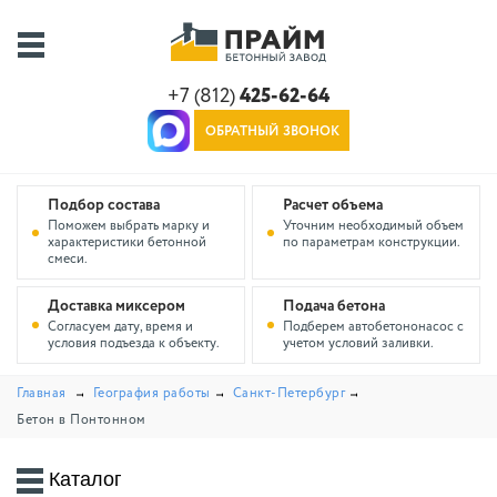
+7 (812)
425-62-64
ОБРАТНЫЙ ЗВОНОК
Подбор состава
Расчет объема
Поможем выбрать марку и
Уточним необходимый объем
характеристики бетонной
по параметрам конструкции.
смеси.
Доставка миксером
Подача бетона
Согласуем дату, время и
Подберем автобетононасос с
условия подъезда к объекту.
учетом условий заливки.
Главная
География работы
Санкт-Петербург
Бетон в Понтонном
Каталог