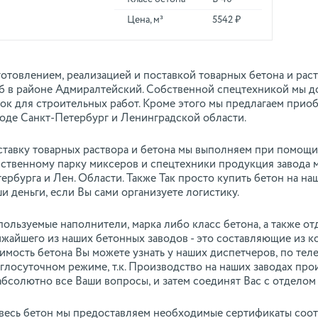
Цена, м³
5542 ₽
отовлением, реализацией и поставкой товарных бетона и рас
 в районе Адмиралтейский. Собственной спецтехникой мы до
ок для строительных работ. Кроме этого мы предлагаем приоб
оде Санкт-Петербург и Ленинградской области.
тавку товарных раствора и бетона мы выполняем при помощи
ственному парку миксеров и спецтехники продукция завода м
ербурга и Лен. Области. Также Так просто купить бетон на на
и деньги, если Вы сами организуете логистику.
ользуемые наполнители, марка либо класс бетона, а также о
жайшего из наших бетонных заводов - это составляющие из к
имость бетона Вы можете узнать у наших диспетчеров, по тел
глосуточном режиме, т.к. Производство на наших заводах пр
абсолютно все Ваши вопросы, и затем соединят Вас с отделом
весь бетон мы предоставляем необходимые сертификаты соотв