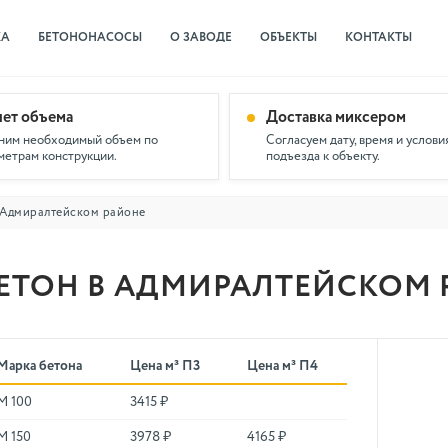
КА
БЕТОНОНАСОСЫ
О ЗАВОДЕ
ОБЪЕКТЫ
КОНТАКТЫ
чет объема
Доставка миксером
ним необходимый объем по
Согласуем дату, время и услови
метрам конструкции.
подъезда к объекту.
 Адмиралтейском районе
ЕТОН В АДМИРАЛТЕЙСКОМ 
Марка бетона
Цена м³ П3
Цена м³ П4
М 100
3415 ₽
М 150
3978 ₽
4165 ₽