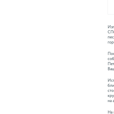
Изг
СПб
пес
гор
Пос
соб
Пет
Ваш
Исп
бли
сто
кру
на 
На 