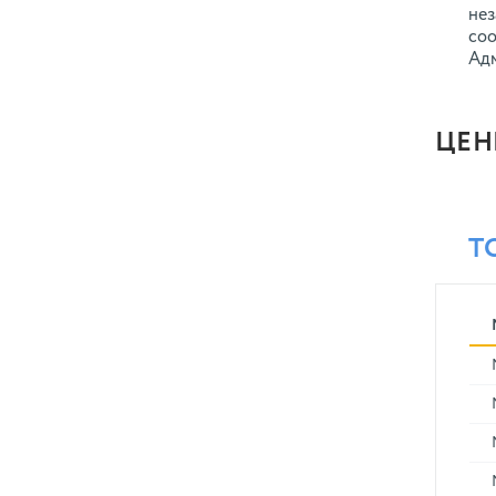
нез
соо
Адм
ЦЕН
Т