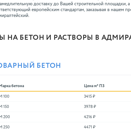
амедлительную доставку до Вашей строительной площадки, а 
тветствующий европейским стандартам, заказывая в нашем п
иралтейский.
Ы НА БЕТОН И РАСТВОРЫ В АДМИ
ОВАРНЫЙ БЕТОН
Марка бетона
Цена м³ П3
М 100
3415 ₽
М 150
3978 ₽
М 200
4216 ₽
М 250
4471 ₽