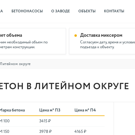
КА
БЕТОНОНАСОСЫ
О ЗАВОДЕ
ОБЪЕКТЫ
КОНТАКТЫ
чет объема
Доставка миксером
ним необходимый объем по
Согласуем дату, время и услови
метрам конструкции.
подъезда к объекту.
 Литейном округе
ЕТОН В ЛИТЕЙНОМ ОКРУГЕ
Марка бетона
Цена м³ П3
Цена м³ П4
М 100
3415 ₽
М 150
3978 ₽
4165 ₽