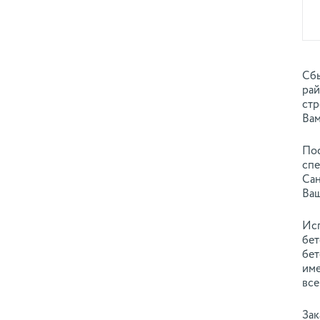
Сбы
рай
стр
Вам
Пос
спе
Сан
Ваш
Исп
бет
бет
име
все
Зак