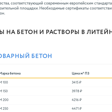
ества, соответствующий современным европейским стандарта
оительной площадки. Необходимые сертификаты соответстви
он.
Ы НА БЕТОН И РАСТВОРЫ В ЛИТЕЙ
ОВАРНЫЙ БЕТОН
Марка бетона
Цена м³ П3
М 100
3415 ₽
М 150
3978 ₽
М 200
4216 ₽
М 250
4471 ₽