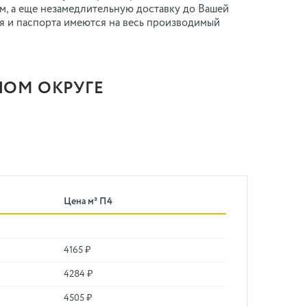
м, а еще незамедлительную доставку до Вашей
я и паспорта имеются на весь производимый
НОМ ОКРУГЕ
Цена м³ П4
4165 ₽
4284 ₽
4505 ₽