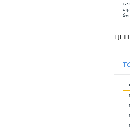
кач
стр
бет
ЦЕН
Т