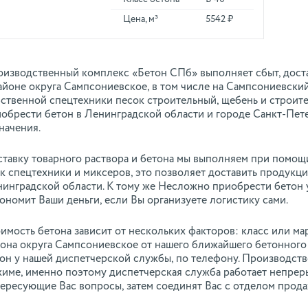
Цена, м³
5542 ₽
изводственный комплекс «Бетон СПб» выполняет сбыт, достав
айоне округа Сампсониевское, в том числе на Сампсониевски
ственной спецтехники песок строительный, щебень и строите
обрести бетон в Ленинградской области и городе Санкт-Пете
начения.
тавку товарного раствора и бетона мы выполняем при помощ
к спецтехники и миксеров, это позволяет доставить продукци
инградской области. К тому же Несложно приобрести бетон у
ономит Ваши деньги, если Вы организуете логистику сами.
имость бетона зависит от нескольких факторов: класс или мар
она округа Сампсониевское от нашего ближайшего бетонного 
он у нашей диспетчерской службы, по телефону. Производств
име, именно поэтому диспетчерская служба работает непреры
ересующие Вас вопросы, затем соединят Вас с отделом прода