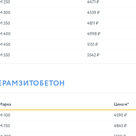
М 250
4471 ₽
М 300
4539 ₽
М 350
4811 ₽
М 400
4998 ₽
М 450
5151 ₽
М 550
5542 ₽
ЕРАМЗИТОБЕТОН
Марка
Цена м³
M-100
4590 ₽
M-150
4845 ₽