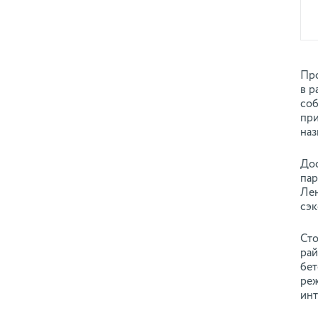
Про
в р
соб
при
наз
Дос
пар
Лен
сэк
Сто
рай
бет
реж
инт