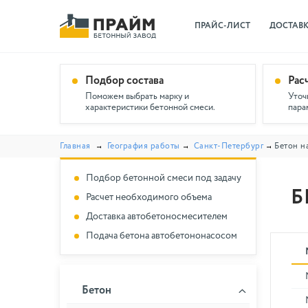
ПРАЙС-ЛИСТ
ДОСТАВ
Подбор состава
Рас
Поможем выбрать марку и
Уточ
характеристики бетонной смеси.
пара
Главная
География работы
Санкт-Петербург
Бетон н
Подбор бетонной смеси под задачу
Б
Расчет необходимого объема
Доставка автобетоносмесителем
Подача бетона автобетононасосом
Бетон