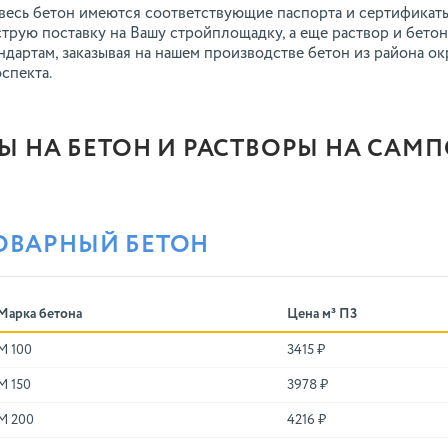
весь бетон имеются соответствующие паспорта и сертификат
трую поставку на Вашу стройплощадку, а еще раствор и бето
ндартам, заказывая на нашем производстве бетон из района 
спекта.
Ы НА БЕТОН И РАСТВОРЫ НА САМ
ОВАРНЫЙ БЕТОН
Марка бетона
Цена м³ П3
М 100
3415 ₽
М 150
3978 ₽
М 200
4216 ₽