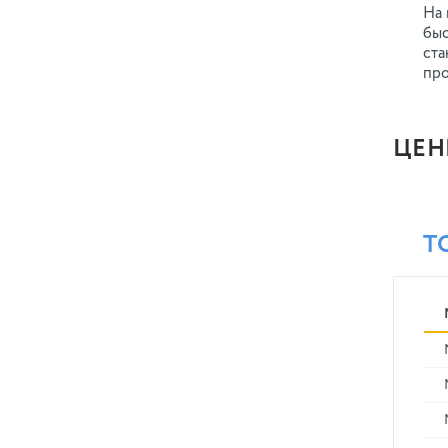
На 
быс
ста
про
ЦЕН
Т