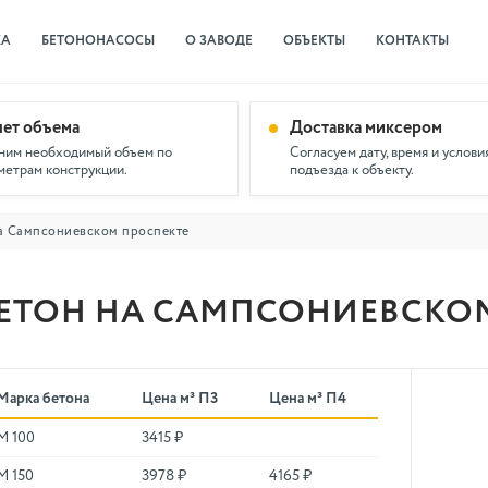
КА
БЕТОНОНАСОСЫ
О ЗАВОДЕ
ОБЪЕКТЫ
КОНТАКТЫ
чет объема
Доставка миксером
ним необходимый объем по
Согласуем дату, время и услови
метрам конструкции.
подъезда к объекту.
а Сампсониевском проспекте
ЕТОН НА САМПСОНИЕВСКО
Марка бетона
Цена м³ П3
Цена м³ П4
М 100
3415 ₽
М 150
3978 ₽
4165 ₽