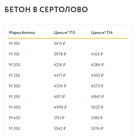
БЕТОН В СЕРТОЛОВО
Марка бетона
Цена м³ П3
Цена м³ П4
М 100
3415 ₽
М 150
3978 ₽
4165 ₽
М 200
4216 ₽
4284 ₽
М 250
4471 ₽
4505 ₽
М 300
4539 ₽
4573 ₽
М 350
4811 ₽
4845 ₽
М 400
4998 ₽
5032 ₽
М 450
5151 ₽
5185 ₽
М 550
5542 ₽
5576 ₽