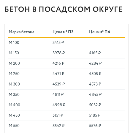
БЕТОН В ПОСАДСКОМ ОКРУГЕ
Марка бетона
Цена м³ П3
Цена м³ П4
М 100
3415 ₽
М 150
3978 ₽
4165 ₽
М 200
4216 ₽
4284 ₽
М 250
4471 ₽
4505 ₽
М 300
4539 ₽
4573 ₽
М 350
4811 ₽
4845 ₽
М 400
4998 ₽
5032 ₽
М 450
5151 ₽
5185 ₽
М 550
5542 ₽
5576 ₽