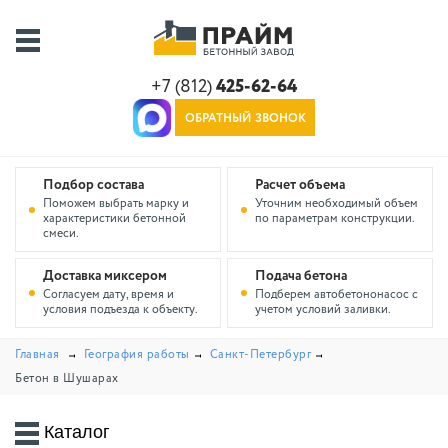
+7 (812)
425-62-64
ОБРАТНЫЙ ЗВОНОК
Подбор состава
Расчет объема
Поможем выбрать марку и
Уточним необходимый объем
характеристики бетонной
по параметрам конструкции.
смеси.
Доставка миксером
Подача бетона
Согласуем дату, время и
Подберем автобетононасос с
условия подъезда к объекту.
учетом условий заливки.
Главная
География работы
Санкт-Петербург
Бетон в Шушарах
Каталог