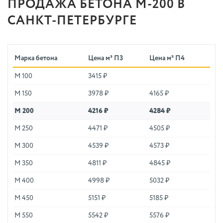
ПРОДАЖА БЕТОНА М-200 В
САНКТ-ПЕТЕРБУРГЕ
Марка бетона
Цена м³ П3
Цена м³ П4
М 100
3415 ₽
М 150
3978 ₽
4165 ₽
М 200
4216 ₽
4284 ₽
М 250
4471 ₽
4505 ₽
М 300
4539 ₽
4573 ₽
М 350
4811 ₽
4845 ₽
М 400
4998 ₽
5032 ₽
М 450
5151 ₽
5185 ₽
М 550
5542 ₽
5576 ₽