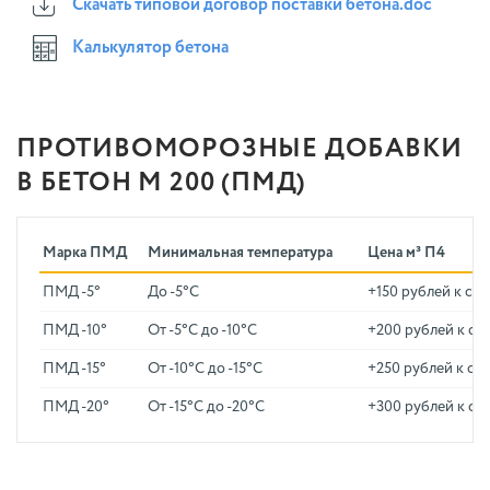
Скачать типовой договор поставки бетона.doc
Калькулятор бетона
ПРОТИВОМОРОЗНЫЕ ДОБАВКИ
В БЕТОН М 200 (ПМД)
Марка ПМД
Минимальная температура
Цена м³ П4
ПМД -5°
До -5°C
+150 рублей к ст
ПМД -10°
От -5°C до -10°C
+200 рублей к ст
ПМД -15°
От -10°C до -15°C
+250 рублей к ст
ПМД -20°
От -15°C до -20°C
+300 рублей к ст