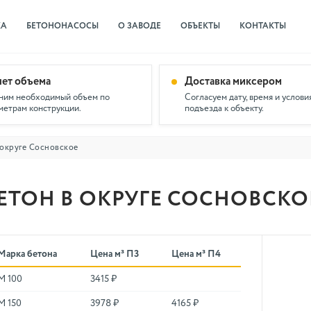
КА
БЕТОНОНАСОСЫ
О ЗАВОДЕ
ОБЪЕКТЫ
КОНТАКТЫ
чет объема
Доставка миксером
ним необходимый объем по
Согласуем дату, время и услови
метрам конструкции.
подъезда к объекту.
 округе Сосновское
ЕТОН В ОКРУГЕ СОСНОВСКО
Марка бетона
Цена м³ П3
Цена м³ П4
М 100
3415 ₽
М 150
3978 ₽
4165 ₽