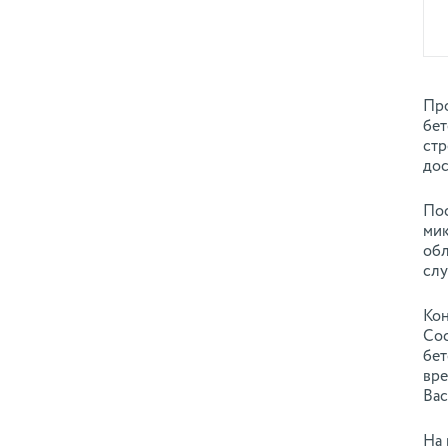
Про
бет
стр
дос
Пос
мик
обл
слу
Кон
Сос
бет
вре
Вас
На 