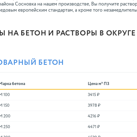
района Сосновка на нашем производстве, Вы получите раство
едовым европейским стандартам, а кроме того незамедлител
Ы НА БЕТОН И РАСТВОРЫ В ОКРУГ
ОВАРНЫЙ БЕТОН
Марка бетона
Цена м³ П3
М 100
3415 ₽
М 150
3978 ₽
М 200
4216 ₽
М 250
4471 ₽