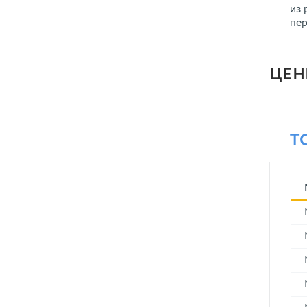
из 
пер
ЦЕН
Т