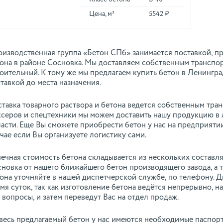
Цена, м³
5542 ₽
изводственная группа «Бетон СПб» занимается поставкой, п
она в районе Сосновка. Мы доставляем собственным транспор
оительный. К тому же мы предлагаем купить бетон в Ленингр
тавкой до места назначения.
тавка товарного раствора и бетона ведется собственным тра
серов и спецтехники мы можем доставить нашу продукцию в
асти. Еще Вы сможете приобрести бетон у нас на предприятии
чае если Вы организуете логистику сами.
ечная стоимость бетона складывается из нескольких составля
новка от нашего ближайшего бетон производящего завода, а 
она уточняйте в нашей диспетчерской службе, по телефону. 
мя суток, так как изготовление бетона ведётся непрерывно,
 вопросы, и затем переведут Вас на отдел продаж.
весь предлагаемый бетон у нас имеются необходимые паспорт