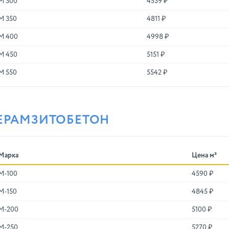
М 300
4539 ₽
М 350
4811 ₽
М 400
4998 ₽
М 450
5151 ₽
М 550
5542 ₽
ЕРАМЗИТОБЕТОН
Марка
Цена м³
M-100
4590 ₽
M-150
4845 ₽
M-200
5100 ₽
M-250
5270 ₽